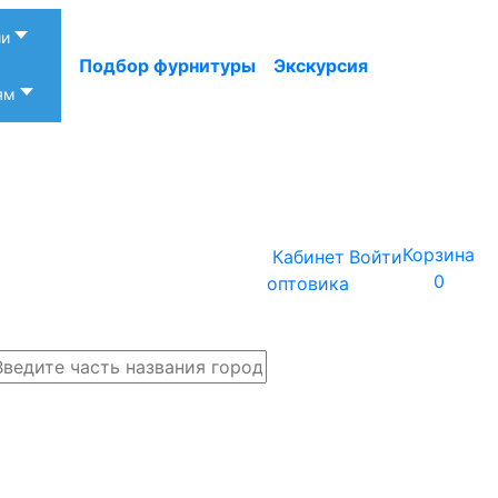
ии
Подбор фурнитуры
Экскурсия
ям
Корзина
Саратов
Кабинет
Войти
0
Выбрать регион
оптовика
Ваша
Закрыть
корзина
Поиск
пуста
Самара
Волгоград
Воронеж
Екатеринбург