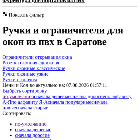
Фурнитура для порталов из ПВХ
Показать фильтр
Ручки и ограничители для
окон из пвх в Саратове
Ограничители открывания окна
Розетка оконная сдвижная
Ручки оконные классические
Ручки оконные узкие
Ручки с ключом
Цены и Кол-во актуально на:
07.08.2026 01:57:11
Выбрать сортировку
по-умолчанию
cначала дешевые
cначала дорогие
по алфавиту
А-Я
по алфавиту Я-А
cначала популярные
cначала
новые
cначала старые
Сортировать:
по-умолчанию
cначала дешевые
cначала дорогие