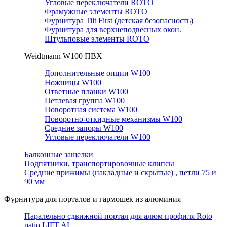
Угловые переключатели ROTO
Фрамужные элементы ROTO
Фурнитура Tilt First (детская безопасность)
Фурнитура для верхнеподвесных окон.
Штульповые элементы ROTO
Weidtmann W100 ПВХ
Дополнительные опции W100
Ножницы W100
Ответные планки W100
Петлевая группа W100
Поворотная система W100
Поворотно-откидные механизмы W100
Средние запоры W100
Угловые переключатели W100
Балконные защелки
Подпятники, транспортировочные клипсы
Средние прижимы (накладные и скрытые) , петли 75 и
90 мм
Фурнитура для порталов и гармошек из алюминия
Паралельно сдвижной портал для алюм профиля Roto
patio LIFT AL