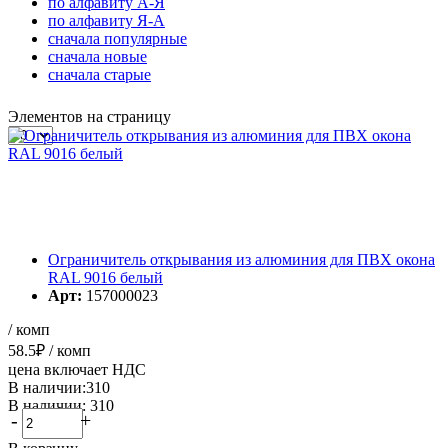
по алфавиту А-Я
по алфавиту Я-А
cначала популярные
cначала новые
cначала старые
Элементов на страницу
Ограничитель открывания из алюминия для ПВХ окона
RAL 9016 белый
Арт:
157000023
/ комп
58.5
₽
/ комп
цена включает НДС
В наличии:310
В наличии: 310
-
+