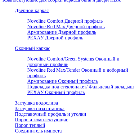
Дверной каркас
Novoline Comfort Дверной профиль
Novoline Red Мax Дверной профиль
Армирование Дверной профиль
РЕХАУ Дверной профиль
Оконный каркас
Novoline Comfort/Green Systems Оконный и
доборный профиль
Novoline Red Max/Tender Оконный и доборный
профиль
Армирование Оконный профиль
Подкладка под стеклопакет/ Фальцевый вкладыш
РЕХАУ Оконный профиль
Заглушка водослива
Заглушка паза штапика
Подставочный профиль и уголки
Порог и комплектующие
Порог теплый
Соединитель импоста