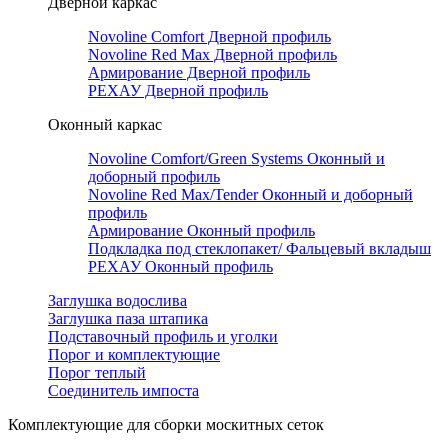
Дверной каркас
Novoline Comfort Дверной профиль
Novoline Red Мax Дверной профиль
Армирование Дверной профиль
РЕХАУ Дверной профиль
Оконный каркас
Novoline Comfort/Green Systems Оконный и
доборный профиль
Novoline Red Max/Tender Оконный и доборный
профиль
Армирование Оконный профиль
Подкладка под стеклопакет/ Фальцевый вкладыш
РЕХАУ Оконный профиль
Заглушка водослива
Заглушка паза штапика
Подставочный профиль и уголки
Порог и комплектующие
Порог теплый
Соединитель импоста
Комплектующие для сборки москитных сеток