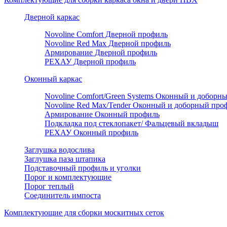
Дверной каркас
Novoline Comfort Дверной профиль
Novoline Red Мax Дверной профиль
Армирование Дверной профиль
РЕХАУ Дверной профиль
Оконный каркас
Novoline Comfort/Green Systems Оконный и доборн
Novoline Red Max/Tender Оконный и доборный про
Армирование Оконный профиль
Подкладка под стеклопакет/ Фальцевый вкладыш
РЕХАУ Оконный профиль
Заглушка водослива
Заглушка паза штапика
Подставочный профиль и уголки
Порог и комплектующие
Порог теплый
Соединитель импоста
Комплектующие для сборки москитных сеток